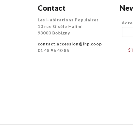
Contact
New
Les Habitations Populaires
Adre
10 rue Gisèle Halimi
93000 Bobigny
contact.accession@lhp.coop
01 48 96 40 85